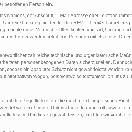
er betroffenen Person ein.
s Namens, der Anschrift, E-Mail-Adresse oder Telefonnummer e
 in Übereinstimmung mit den für den RFV Echem/Scharnebeck g
g möchte unser Verein die Öffentlichkeit über Art, Umfang un
eren. Ferner werden betroffene Personen mittels dieser Daten
antwortlicher zahlreiche technische und organisatorische Ma
erarbeiteten personenbezogenen Daten sicherzustellen. Dennoch
n, sodass ein absoluter Schutz nicht gewährleistet werden ka
uf alternativen Wegen, beispielsweise telefonisch, an uns zu ü
auf den Begrifflichkeiten, die durch den Europäischen Richtl
det wurden. Unsere Datenschutzerklärung soll sowohl für die 
ndlich sein. Um dies zu gewährleisten, möchten wir vorab die 