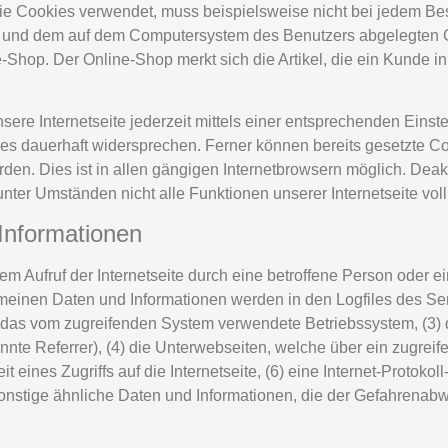
, die Cookies verwendet, muss beispielsweise nicht bei jedem Be
ite und dem auf dem Computersystem des Benutzers abgelegten
-Shop. Der Online-Shop merkt sich die Artikel, die ein Kunde in
ere Internetseite jederzeit mittels einer entsprechenden Einst
es dauerhaft widersprechen. Ferner können bereits gesetzte Co
n. Dies ist in allen gängigen Internetbrowsern möglich. Deakti
nter Umständen nicht alle Funktionen unserer Internetseite vol
Informationen
m Aufruf der Internetseite durch eine betroffene Person oder e
einen Daten und Informationen werden in den Logfiles des Ser
das vom zugreifenden System verwendete Betriebssystem, (3) di
nnte Referrer), (4) die Unterwebseiten, welche über ein zugrei
 eines Zugriffs auf die Internetseite, (6) eine Internet-Protokol
onstige ähnliche Daten und Informationen, die der Gefahrenabwe